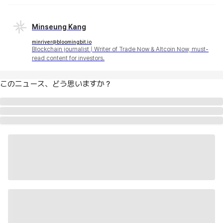
Minseung Kang
minriver@bloomingbit.io
Blockchain journalist | Writer of Trade Now & Altcoin Now, must-
read content for investors.
このニュース、どう思いますか？