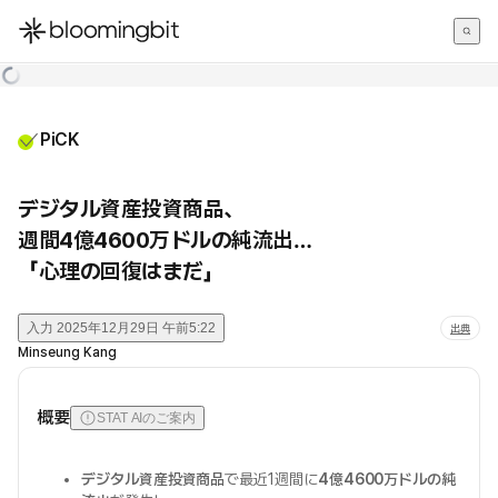
한국어
English
日本語
PiCK
デジタル資産投資商品、
週間4億4600万ドルの純流出…
「心理の回復はまだ」
入力
2025年12月29日 午前5:22
出典
Minseung Kang
概要
STAT AIのご案内
デジタル資産投資商品
で最近1週間に
4億4600万ドルの純