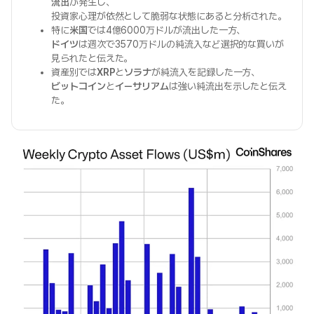
流出
が発生し、
投資家心理が依然として脆弱な状態にあると分析された。
特に
米国
では4億6000万ドルが流出した一方、
ドイツ
は週次で3570万ドルの純流入など選択的な買いが
見られたと伝えた。
資産別では
XRP
と
ソラナ
が純流入を記録した一方、
ビットコイン
と
イーサリアム
は強い純流出を示したと伝え
た。