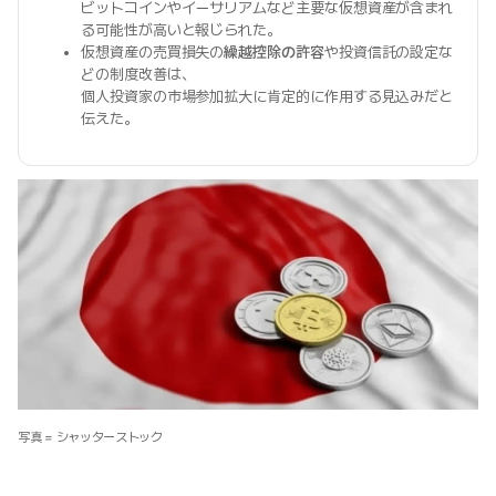
ビットコインやイーサリアムなど主要な仮想資産が含まれ
る可能性が高いと報じられた。
仮想資産の売買損失の
繰越控除の許容
や投資信託の設定な
どの制度改善は、
個人投資家の市場参加拡大に肯定的に作用する見込みだと
伝えた。
写真 = シャッターストック