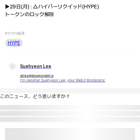
▶29日(月) : △ハイパーリクイッド(HYPE)
トークンのロック解除
#マクロ経済
HYPE
Suehyeon Lee
shlee@bloomingbit.io
I'm reporter Suehyeon Lee, your Web3 Moderator.
このニュース、どう思いますか？