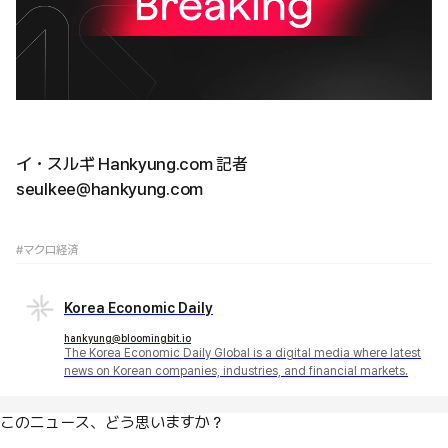
イ・スルギ Hankyung.com 記者
seulkee@hankyung.com
#マクロ経済
Korea Economic Daily
hankyung@bloomingbit.io
The Korea Economic Daily Global is a digital media where latest
news on Korean companies, industries, and financial markets.
このニュース、どう思いますか？