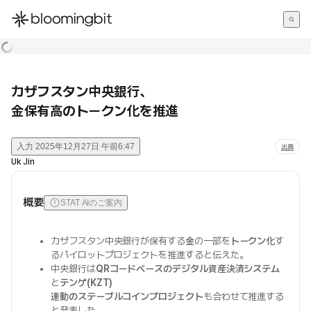
한국어
English
日本語
カザフスタン中央銀行、
金保有高のトークン化を推進
入力
2025年12月27日 午前6:47
出典
Uk Jin
概要
STAT AIのご案内
カザフスタン中央銀行が保有する
金
の一部を
トークン化
す
るパイロットプロジェクトを推進すると伝えた。
中央銀行は
QRコードベースのデジタル資産決済システム
と
テンゲ(KZT)
連動のステーブルコインプロジェクト
も合わせて推進する
と発表した。