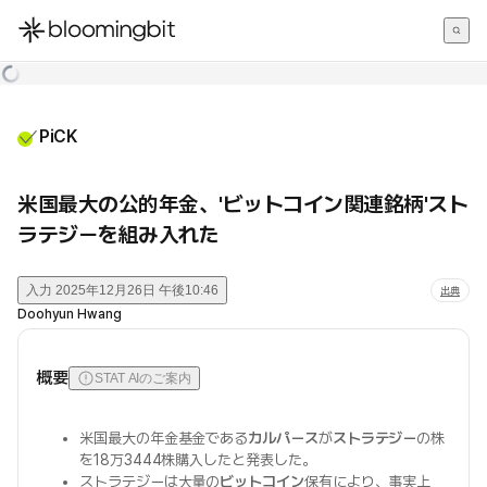
한국어
English
日本語
PiCK
米国最大の公的年金、'ビットコイン関連銘柄'スト
ラテジーを組み入れた
入力
2025年12月26日 午後10:46
出典
Doohyun Hwang
概要
STAT AIのご案内
米国最大の年金基金である
カルパース
が
ストラテジー
の株
を18万3444株購入したと発表した。
ストラテジーは大量の
ビットコイン
保有により、事実上