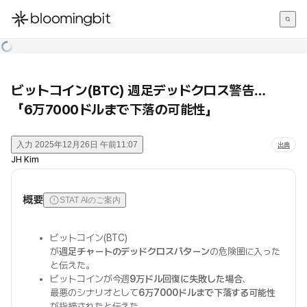
한국어
English
日本語
ビットコイン(BTC) 週足デッドクロス警告…
「6万7000ドルまで下落の可能性」
入力
2025年12月26日 午前11:07
出典
JH Kim
概要
STAT AIのご案内
ビットコイン(BTC)
が
週足チャートのデッドクロスパターン
の危険圏に入った
と伝えた。
ビットコインが今週
9万ドル回復に失敗した場合
、
最悪のシナリオとして
6万7000ドルまで下落する可能性
が指摘されたと伝えた。