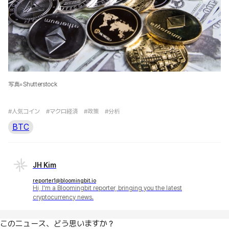
写真=Shutterstock
#人気コイン
#マクロ経済
#政策
#分析
BTC
JH Kim
reporter1@bloomingbit.io
Hi, I'm a Bloomingbit reporter, bringing you the latest
cryptocurrency news.
このニュース、どう思いますか？