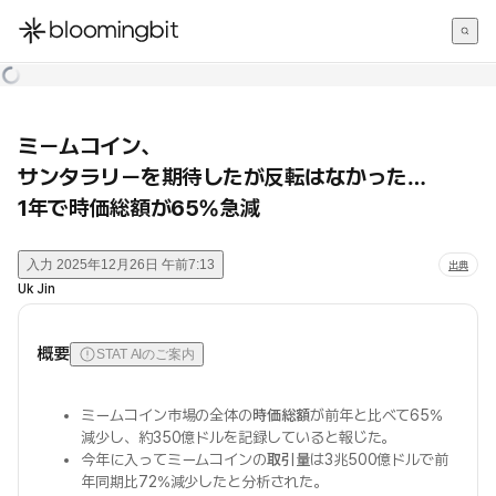
한국어
English
日本語
ミームコイン、
サンタラリーを期待したが反転はなかった…
1年で時価総額が65%急減
入力
2025年12月26日 午前7:13
出典
Uk Jin
概要
STAT AIのご案内
ミームコイン市場の全体の
時価総額
が前年と比べて65%
減少し、約350億ドルを記録していると報じた。
今年に入ってミームコインの
取引量
は3兆500億ドルで前
年同期比72%減少したと分析された。