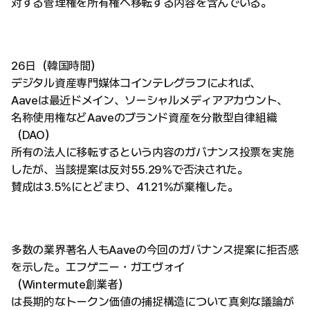
対する管理権を所有権へ移転する内容を含んでいる。
26日（韓国時間）
デジタル資産専門媒体コインテレグラフによれば、
Aaveは最近ドメイン、ソーシャルメディアアカウント、
名称使用権などAaveのブランド資産を分散型自律組織
（DAO）
所有の法人に移転するという内容のガバナンス投票を実施
したが、当該提案は反対55.29%で否決された。
賛成は3.5%にとどまり、41.21%が棄権した。
多数の業界著名人もAaveの今回のガバナンス提案に拒否感
を示した。エフゲニー・ガエヴォイ
（Wintermute創業者）
は長期的なトークン価値の捕捉構造について真剣な議論が