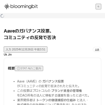
한국어
English
日本語
Aaveのガバナンス投票、
コミュニティの反発で否決
入力
2025年12月26日 午前3:51
出典
Uk Jin
概要
STAT AIのご案内
Aave（AAVE）の
ガバナンス投票
がコミュニティの反発で否決されたと伝えた。
この投票はプロトコルの
ブランド資産の管理権
をDAO所有の法人に移転する議案を扱ったと述べた。
業界関係者は
トークンの価値捕捉の仕組み
と法人・
株式構造の非効率性について懸念を示したと伝えた。