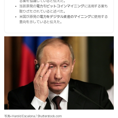
る案を協議していると伝えた。
当該原発の
電力
を
ビットコインマイニング
に活用する案も
取りざたされていると述べた。
米国が原発の
電力をデジタル資産のマイニング
に使用する
意向を示していると伝えた。
写真=Harold Escalona / Shutterstock.com