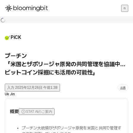
한국어
English
日本語
PiCK
プーチン
「米国とザポリージャ原発の共同管理を協議中…
ビットコイン採掘にも活用の可能性」
入力
2025年12月26日 午前1:38
出典
Uk Jin
概要
STAT AIのご案内
プーチン大統領がザポリージャ原発を米国と共同で管理す