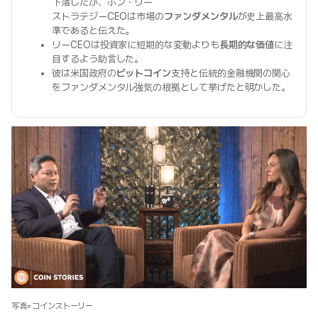
下落したが、ポン・リー
ストラテジーCEOは市場の
ファンダメンタル
が史上最高水
準であると伝えた。
リーCEOは投資家に短期的な変動よりも
長期的な価値
に注
目するよう助言した。
彼は米国政府の
ビットコイン
支持と伝統的金融機関の関心
をファンダメンタル強気の根拠として挙げたと明かした。
写真=コインストーリー