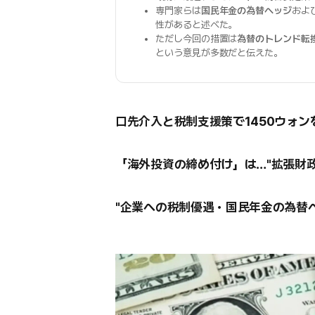
専門家らは
国民年金の為替ヘッジ
およ
性があると述べた。
ただし今回の措置は
為替のトレンド転
という意見が多数だと伝えた。
口先介入と税制支援策で1450ウォン
「海外投資の締め付け」は…"拡張財
"企業への税制優遇・国民年金の為替