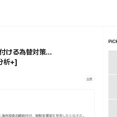
Pi
付ける為替対策…
分析+]
出典
と
海外投資の締め付け
、
税制支援
案を発表したと伝えた。