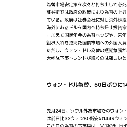
為替市場安定策を次々と打ち出して必死
証券街では政府の政策により為替の上昇
ている。政府は証券会社に対し海外株投
海外にあるドルを国内へ持ち帰す投資家
。加えて国民年金の為替ヘッジや、来年4
組み入れを控えた国債市場への外国人資
ただし、ウォン・ドル為替の短期急騰が
大幅な下落トレンドが続くのは難しいと
ウォン・ドル為替、50日ぶりに1
先月24日、ソウル外為市場でのウォン・
は前日比33ウォン80銭安の1449ウォ
この日の為替の下落幅は、米国の利上げ終