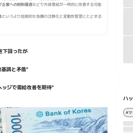
び
企業への税制優遇
などで外貨需給が一時的に改善する可能
換
というより短期的な急騰の沈静化と変動性管理にとどまる
を下回ったが
政基調と矛盾"
ヘッジで需給改善を期待"
ハ
#