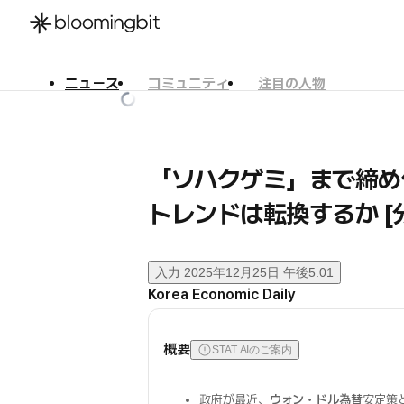
ニュース
コミュニティ
注目の人物
한국어
English
日本語
「ソハクゲミ」まで締め
トレンドは転換するか [
入力
2025年12月25日 午後5:01
Korea Economic Daily
概要
STAT AIのご案内
政府が最近、
ウォン・ドル為替
安定策