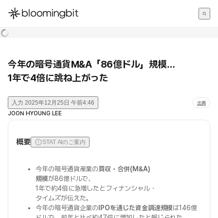
한국어
English
日本語
今年の暗号通貨M&A「86億ドル」規模…
1年で4倍に跳ね上がった
入力
2025年12月25日 午前4:46
出典
JOON HYOUNG LEE
概要
STAT AIのご案内
今年の暗号通貨産業の
買収・合併(M&A)
規模
が86億ドルで、
1年で約4倍に急増したとフィナンシャル・
タイムズが伝えた。
今年の暗号通貨企業の
IPOを通じた資金調達規模
は146億
ドルで、前年と比べ約47倍に増加したと報じられた。