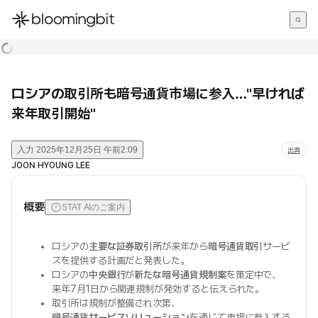
한국어
English
日本語
ロシアの取引所も暗号通貨市場に参入…"早ければ
来年取引開始"
入力
2025年12月25日 午前2:09
出典
JOON HYOUNG LEE
概要
STAT AIのご案内
ロシアの
主要な証券取引所
が来年から
暗号通貨取引
サービ
スを提供する計画だと発表した。
ロシアの
中央銀行
が
新たな暗号通貨規制案
を策定中で、
来年7月1日から関連規制が発効すると伝えられた。
取引所は規制が整備され次第、
暗号通貨サービスソリューション
を通じて市場に参入する