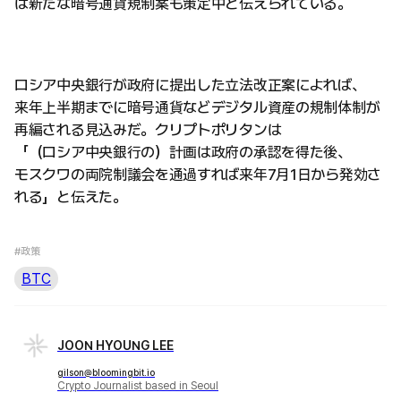
は新たな暗号通貨規制案も策定中と伝えられている。
ロシア中央銀行が政府に提出した立法改正案によれば、
来年上半期までに暗号通貨などデジタル資産の規制体制が
再編される見込みだ。クリプトポリタンは
「（ロシア中央銀行の）計画は政府の承認を得た後、
モスクワの両院制議会を通過すれば来年7月1日から発効さ
れる」と伝えた。
#政策
BTC
JOON HYOUNG LEE
gilson@bloomingbit.io
Crypto Journalist based in Seoul