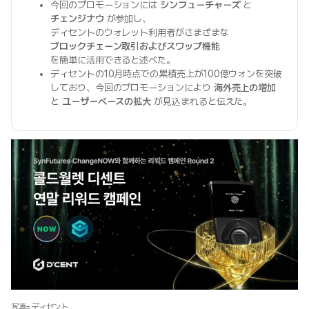
今回のプロモーションには
シンフューチャーズ
と
チェンジナウ
が参加し、
ディセントのウォレット利用者がさまざまな
ブロックチェーン取引およびスワップ機能
を簡単に活用できると述べた。
ディセントの10月時点での累積売上が100億ウォンを突破
しており、今回のプロモーションにより
海外売上の増加
と
ユーザーベースの拡大
が見込まれると伝えた。
写真=ディセント