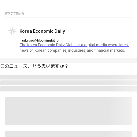
#マクロ経済
Korea Economic Daily
hankyung@bloomingbit.io
The Korea Economic Daily Global is a digital media where latest
news on Korean companies, industries, and financial markets.
このニュース、どう思いますか？