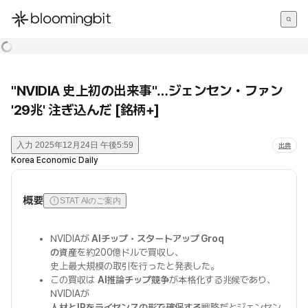
한국어
English
日本語
"NVIDIA 史上初の出来事"…ジェンセン・ファン
'29兆' 注ぎ込んだ [銘柄+]
入力
2025年12月24日 午後5:59
出典
Korea Economic Daily
概要
STAT AIのご案内
NVIDIAが
AIチップ・スタートアップ Groq
の資産
を約200億ドルで買収し、
史上最大規模の取引を行ったと発表した。
この買収は
AI推論チップ競争
が本格化する兆候であり、
NVIDIAが
人材とIPをライセンスの形で確保する
戦略だとジェンセン