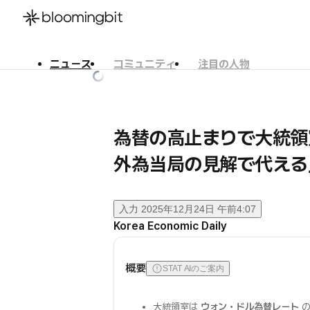
ニュース
コミュニティ
注目の人物
한국어
English
日本語
為替の高止まりで大統領
外為当局の見解で代える
入力
2025年12月24日 午前4:07
Korea Economic Daily
概要
STAT AIのご案内
大統領室は
ウォン・ドル為替レート
の