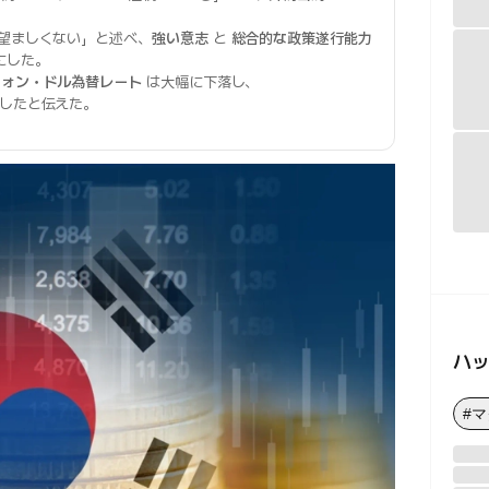
望ましくない」と述べ、
強い意志
と
総合的な政策遂行能力
にした。
ウォン・ドル為替レート
は大幅に下落し、
録したと伝えた。
ハ
#