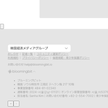
韓国経済メディアグループ
おしらせ
記者一覧
コミュニティ運営ポリシー
利用規約
プライバシーポリシー
倫理規範・青少年保護ポリシー
お問い合わせ
help@bloomingbit.io
ブルーミングビット
韓国 ソウル特別市 江南区 テヘラン路 217 10階
事業登録番号: 484-81-02340
通販番号: 2024-서울강남-01131
|
オンライン新聞登録番号: 서울,아537
担当者名: Sanha Kim
|
お問い合わせ番号: +82-2-554-7002
|
青少年保護