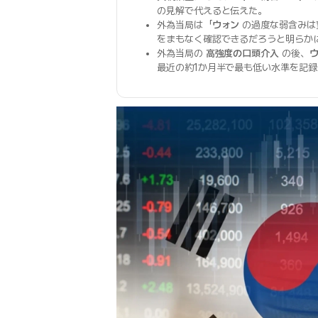
の見解で代えると伝えた。
外為当局は「
ウォン
の過度な弱含みは
をまもなく確認できるだろうと明らか
外為当局の
高強度の口頭介入
の後、
最近の約1か月半で最も低い水準を記