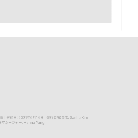
65
|
登録日: 2021年6月14日
|
発行者/編集者: Sanha Kim
マネージャー: Hanna Yang