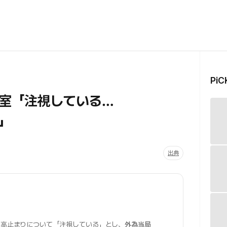
Pi
室「注視している…
」
出典
高止まりについて「注視している」とし、
外為当局