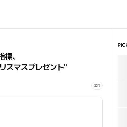
Pi
P指標、
リスマスプレゼント"
出典