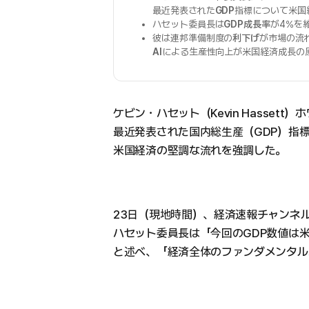
最近発表された
GDP
指標について米国
ハセット委員長は
GDP成長率
が4%を
彼は連邦準備制度の
利下げ
が市場の流
AI
による生産性向上が米国経済成長の
ケビン・ハセット（Kevin Hasset
最近発表された国内総生産（GDP）指
米国経済の堅調な流れを強調した。
23日（現地時間）、経済速報チャンネ
ハセット委員長は「今回のGDP数値は
と述べ、「経済全体のファンダメンタル