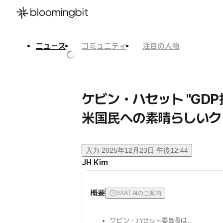
ニュース
コミュニティ
注目の人物
한국어
English
日本語
ケビン・ハセット "GD
米国民への素晴らしいク
入力
2025年12月23日 午後12:44
JH Kim
概要
STAT AIのご案内
ケビン・ハセット委員長は、