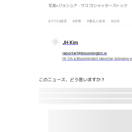
写真=ジョシュア・サコフ/シャッターストック
#マクロ経済
#政策
#著名人発言
#分析
JH Kim
reporter1@bloomingbit.io
Hi, I'm a Bloomingbit reporter, bringing
このニュース、どう思いますか？