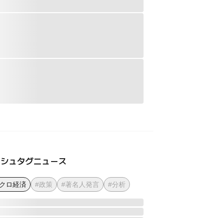
ッシュタグニュース
マクロ経済
#政策
#著名人発言
#分析