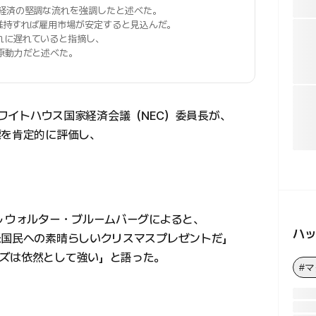
経済の堅調な流れを強調したと述べた。
維持すれば雇用市場が安定すると見込んだ。
れに遅れていると指摘し、
原動力だと述べた。
t）ホワイトハウス国家経済会議（NEC）委員長が、
標を肯定的に評価し、
ル ウォルター・ブルームバーグによると、
ハ
米国民への素晴らしいクリスマスプレゼントだ」
ズは依然として強い」と語った。
#