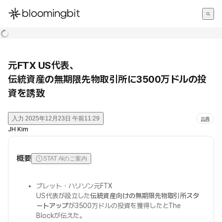
한국어
English
日本語
元FTX US代表、
伝統資産の無期限先物取引所に3500万ドルの投
資を誘致
入力
2025年12月23日 午前11:29
出典
JH Kim
概要
STAT AIのご案内
ブレット・ハリソン元FTX
US代表が設立した
伝統資産向けの無期限先物取引所スタ
ートアップ
が3500万ドルの投資を獲得したとThe
Blockが伝えた。