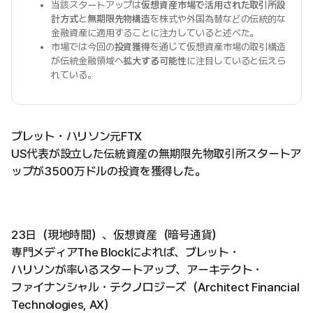
当該スタートアップは
仮想資産市場で活用された取引所設
計方式
と
無期限先物構造
を株式や外国為替などの伝統的な
金融資産に適用することに注力していると述べた。
市場では今回の
投資獲得
を通じて仮想資産市場の取引構造
が伝統金融領域へ
拡大する可能性
に注目していると伝えら
れている。
ブレット・ハリソン元FTX
US代表が設立した伝統資産の無期限先物取引所スタートア
ップが3500万ドルの投資を獲得した。
23日（現地時間）、仮想資産（暗号通貨）
専門メディアThe Blockによれば、ブレット・
ハリソンが率いるスタートアップ、アーキテクト・
ファイナンシャル・テクノロジーズ（Architect Financial
Technologies, AX）