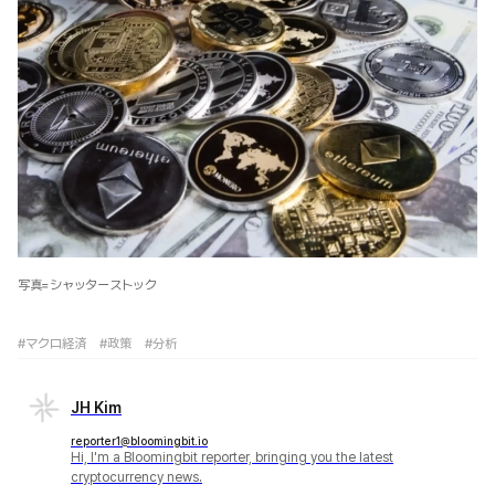
写真=シャッターストック
#マクロ経済
#政策
#分析
JH Kim
reporter1@bloomingbit.io
Hi, I'm a Bloomingbit reporter, bringing you the latest
cryptocurrency news.