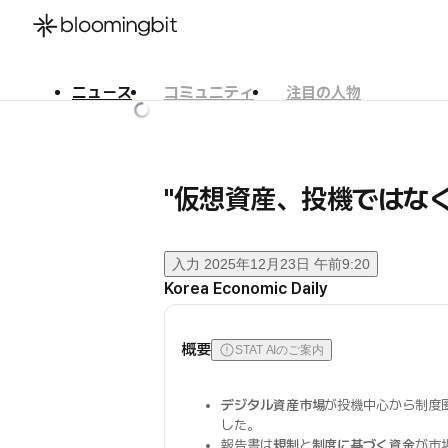
ニュース
コミュニティ
注目の人物
한국어
English
日本語
"仮想資産、投機ではな
入力
2025年12月23日 午前9:20
Korea Economic Daily
概要
STAT AIのご案内
デジタル資産市場
が投機中心から制度
した。
報告書は
規制
と
制度に基づく資金
が市