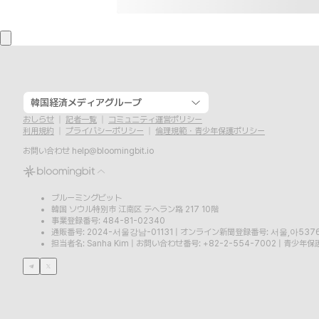
韓国経済メディアグループ
おしらせ
記者一覧
コミュニティ運営ポリシー
利用規約
プライバシーポリシー
倫理規範・青少年保護ポリシー
お問い合わせ
help@bloomingbit.io
ブルーミングビット
韓国 ソウル特別市 江南区 テヘラン路 217 10階
事業登録番号: 484-81-02340
通販番号: 2024-서울강남-01131
|
オンライン新聞登録番号: 서울,아537
担当者名: Sanha Kim
|
お問い合わせ番号: +82-2-554-7002
|
青少年保護