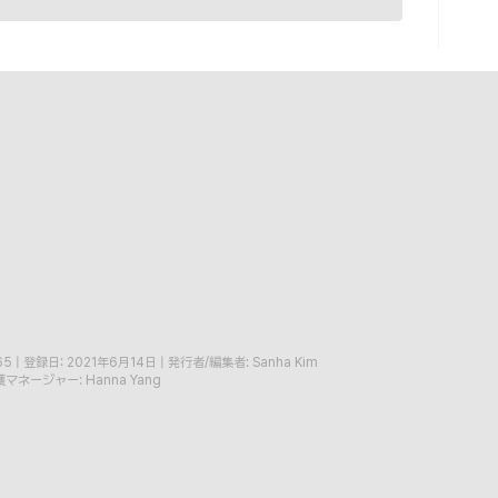
65
|
登録日: 2021年6月14日
|
発行者/編集者: Sanha Kim
マネージャー: Hanna Yang