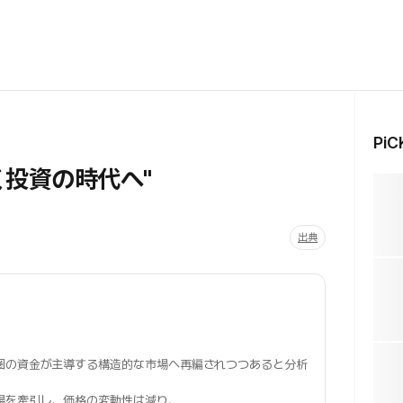
Pi
く投資の時代へ"
出典
圏の資金が主導する構造的な市場へ再編されつつあると分析
場を牽引し、価格の変動性は減り、