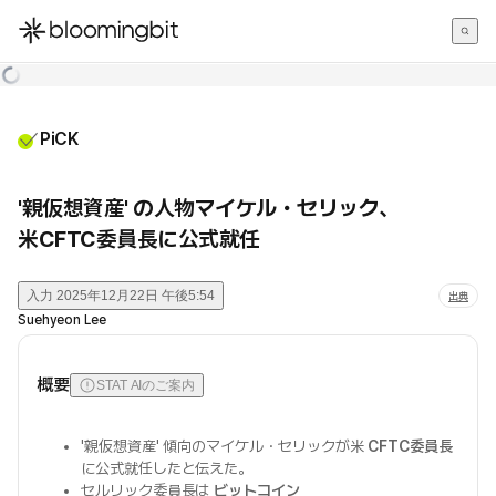
한국어
English
日本語
PiCK
'親仮想資産' の人物マイケル・セリック、
米CFTC委員長に公式就任
入力
2025年12月22日 午後5:54
出典
Suehyeon Lee
概要
STAT AIのご案内
'親仮想資産' 傾向のマイケル・セリックが米
CFTC委員長
に公式就任したと伝えた。
セルリック委員長は
ビットコイン