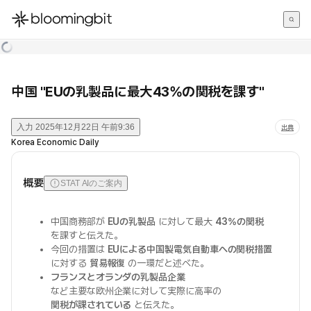
한국어
English
日本語
中国 "EUの乳製品に最大43%の関税を課す"
入力
2025年12月22日 午前9:36
出典
Korea Economic Daily
概要
STAT AIのご案内
中国商務部が
EUの乳製品
に対して最大
43%の関税
を課すと伝えた。
今回の措置は
EUによる中国製電気自動車への関税措置
に対する
貿易報復
の一環だと述べた。
フランスとオランダの乳製品企業
など主要な欧州企業に対して実際に高率の
関税が課されている
と伝えた。