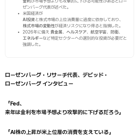
金利
が市場予想よりも攻撃的に下がる可能性があるとロー
ゼンバーグ代表が述べた。
米国経済が
AI投資
と株式市場の上位消費層に過度に依存しており、
株式市場の変動性
が経済リスクになり得ると指摘した。
2026年に備え
貴金属
、
ヘルスケア
、
航空宇宙
、
防衛
、
エネルギー
など特定セクターへの選別的な投資が必要だと
強調した。
ローゼンバーグ・リサーチ代表、デビッド・
ローゼンバーグ インタビュー
「Fed、
来年は金利を市場予想より攻撃的に下げるだろう」
「AI株の上昇が米上位層の消費を支えている」