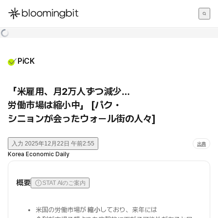
한국어
English
日本語
PiCK
「米雇用、月2万人ずつ減少…
労働市場は縮小中」 [パク・
シニョンが会ったウォール街の人々]
入力
2025年12月22日 午前2:55
出典
Korea Economic Daily
概要
STAT AIのご案内
米国の労働市場が
縮小
しており、来年には