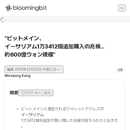
한국어
English
日本語
"ビットメイン、
イーサリアム1万3412個追加購入の兆候...
約600億ウォン規模"
編集
2025年12月22日 午前2:15
出典
Minseung Kang
概要
STAT AIのご案内
ビットメインと推定されるウォレットアドレスが
イーサリアム
1万3412個を追加で買い増した兆候が捉えられたと伝えた
。