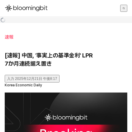
한국어
English
日本語
速報
[速報] 中国, '事実上の基準金利' LPR
7か月連続据え置き
入力
2025年12月21日 午後8:17
Korea Economic Daily