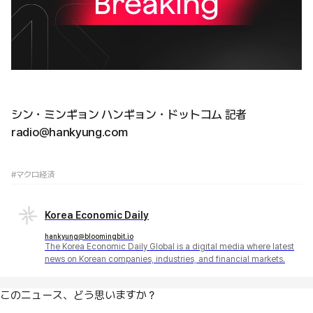
シン・ミンギョン ハンギョン・ドットコム 記者
radio@hankyung.com
#マクロ経済
Korea Economic Daily
hankyung@bloomingbit.io
The Korea Economic Daily Global is a digital media where latest
news on Korean companies, industries, and financial markets.
このニュース、どう思いますか？