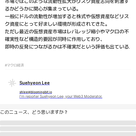
市場ではこのような流動性拡大がリスク資産志向を刺激す
るかどうかに関心が集まっている。
一般にドルの流動性が増加すると株式や仮想資産などリス
ク資産にとって好ましい環境が形成されてきた。
ただし最近の仮想資産市場はレバレッジ縮小やマクロの不
確実性など構造的要因が同時に作用しており、
即時の反発につながるかは不確実だという評価も出ている.
#マクロ経済
Suehyeon Lee
shlee@bloomingbit.io
I'm reporter Suehyeon Lee, your Web3 Moderator.
このニュース、どう思いますか？