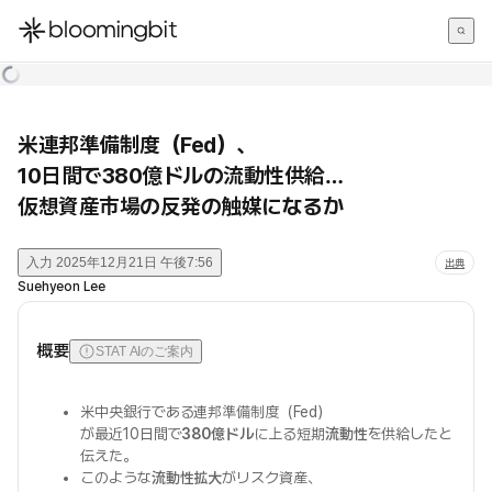
한국어
English
日本語
米連邦準備制度（Fed）、
10日間で380億ドルの流動性供給…
仮想資産市場の反発の触媒になるか
入力
2025年12月21日 午後7:56
出典
Suehyeon Lee
概要
STAT AIのご案内
米中央銀行である連邦準備制度（Fed）
が最近10日間で
380億ドル
に上る短期
流動性
を供給したと
伝えた。
このような
流動性拡大
がリスク資産、