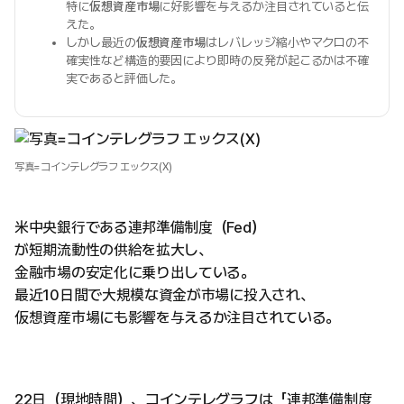
特に
仮想資産市場
に好影響を与えるか注目されていると伝
えた。
しかし最近の
仮想資産市場
はレバレッジ縮小やマクロの不
確実性など構造的要因により即時の反発が起こるかは不確
実であると評価した。
写真=コインテレグラフ エックス(X)
米中央銀行である連邦準備制度（Fed）
が短期流動性の供給を拡大し、
金融市場の安定化に乗り出している。
最近10日間で大規模な資金が市場に投入され、
仮想資産市場にも影響を与えるか注目されている。
22日（現地時間）、コインテレグラフは「連邦準備制度