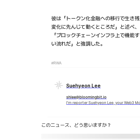
彼は「トークン化金融への移行で生き残
変化に先んじて動くところだ」と述べ、
「ブロックチェーンインフラ上で機能す
い流れだ」と強調した。
#RWA
Suehyeon Lee
shlee@bloomingbit.io
I'm reporter Suehyeon Lee, your Web3 Mo
このニュース、どう思いますか？