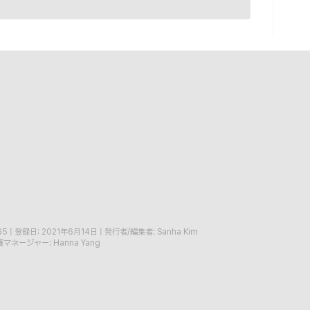
65
|
登録日: 2021年6月14日
|
発行者/編集者: Sanha Kim
マネージャー: Hanna Yang