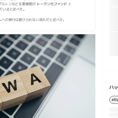
プルトンなど主要機関が
トークン化ファンド
と
ていると述べた。
ムへの移行は避けられない流れだと述べた。
ハ
#R