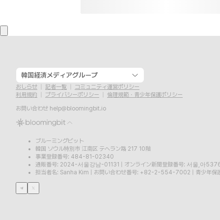
韓国経済メディアグループ
おしらせ
記者一覧
コミュニティ運営ポリシー
利用規約
プライバシーポリシー
倫理規範・青少年保護ポリシー
お問い合わせ
help@bloomingbit.io
ブルーミングビット
韓国 ソウル特別市 江南区 テヘラン路 217 10階
事業登録番号: 484-81-02340
通販番号: 2024-서울강남-01131
|
オンライン新聞登録番号: 서울,아537
担当者名: Sanha Kim
|
お問い合わせ番号: +82-2-554-7002
|
青少年保護