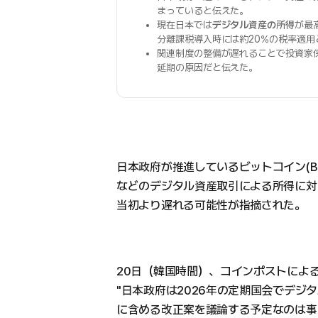
まっていると伝えた。
現在日本では
デジタル資産の所得
が最
分離課税導入時には約20%の税率適
関連制度の整備が遅れることで投資家
延期の原因だと伝えた。
日本政府が推進しているビットコイン(BT
などのデジタル資産取引による所得に対
当初より遅れる可能性が指摘された。
20日（韓国時間）、コインポストによ
"日本政府は2026年の定期国会でデジ
に含める改正案を議論する予定なのは事実