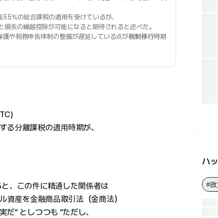
高55%の総合課税の適用を受けているが、
用と損失の繰越控除が可能になると期待されると述べた。
保護や税務申告体制の整備が遅延している点が
税制移行
時期
C)
する分離課税の適用時期が、
ハ
#政
ると、この件に精通した関係者は
タル資産を金融商品取引法（金商法）
だ" としつつも "ただし、