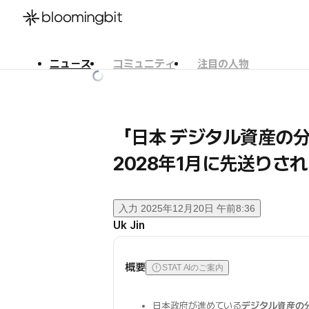
ニュース
コミュニティ
注目の人物
한국어
English
日本語
「日本 デジタル資産の
2028年1月に先送りさ
入力
2025年12月20日 午前8:36
Uk Jin
概要
STAT AIのご案内
日本政府が進めている
デジタル資産の