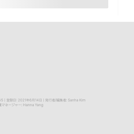
65
|
登録日: 2021年6月14日
|
発行者/編集者: Sanha Kim
マネージャー: Hanna Yang