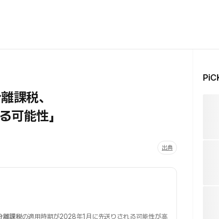
Pi
分離課税、
れる可能性」
出典
分離課税
の適用時期が2028年1月に先送りされる可能性が高