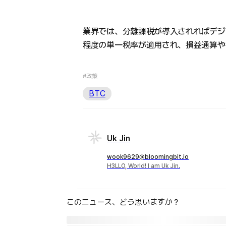
業界では、分離課税が導入されればデジ
程度の単一税率が適用され、損益通算や
#政策
BTC
Uk Jin
wook9629@bloomingbit.io
H3LLO, World! I am Uk Jin.
このニュース、どう思いますか？