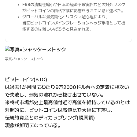
FRBの流動性縮小
や日本の経済不確実性などの対外リスク
がビットコインの価格下落に影響を与えていると述べた。
グローバルな景気鈍化とリスク回避心理により、
当面ビットコインが
インフレーションヘッジ
手段として機
能するのは難しいだろうと見込まれる。
写真=シャッターストック
ビットコイン(BTC)
は過去1か月間にわたり9万2000ドル台への定着に相次い
で失敗し、弱気の流れから抜け出せていない。
米株式市場が史上最高値付近で高値を維持しているのとは
対照的に、ビットコインは高値比で大幅に下落し、
伝統的資産とのディカップリング(脱同調)
現象が鮮明になっている。