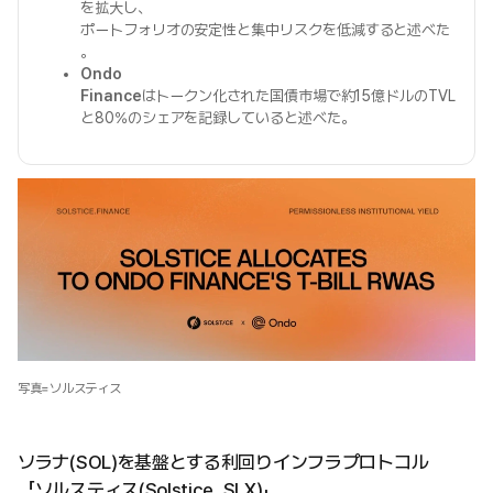
を拡大し、
ポートフォリオの安定性と集中リスクを低減すると述べた
。
Ondo
Finance
はトークン化された国債市場で約15億ドルのTVL
と80%のシェアを記録していると述べた。
写真=ソルスティス
ソラナ(SOL)を基盤とする利回りインフラプロトコル
「ソルスティス(Solstice, SLX)」