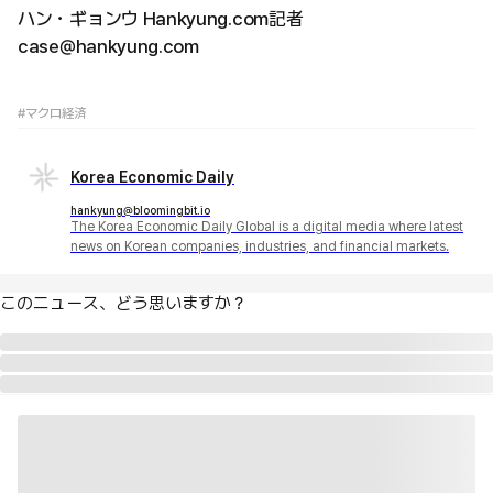
ハン・ギョンウ Hankyung.com記者
case@hankyung.com
#マクロ経済
Korea Economic Daily
hankyung@bloomingbit.io
The Korea Economic Daily Global is a digital media where latest
news on Korean companies, industries, and financial markets.
このニュース、どう思いますか？