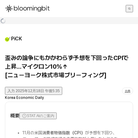
한국어
English
日本語
PiCK
歪みの論争にもかかわらず予想を下回ったCPIで
上昇…マイクロン10%↑
[ニューヨーク株式市場ブリーフィング]
入力
2025年12月18日 午後5:35
出典
Korea Economic Daily
概要
STAT AIのご案内
11月の米国
消費者物価指数（CPI）
が予想を下回り、