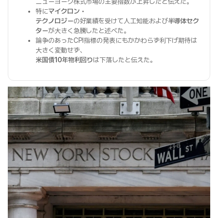
ニューヨーク株式市場の主要指数が上昇したと伝えた。
特に
マイクロン・
テクノロジー
の好業績を受けて人工知能および
半導体セク
ター
が大きく急騰したと述べた。
論争のあったCPI指標の発表にもかかわらず利下げ期待は
大きく変動せず、
米国債10年物利回り
は下落したと伝えた。