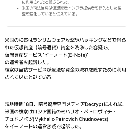
に利用されたと報じられた。
米国の司法当局は仮想資産インフラ提供者を標的とした捜
査を強化していると伝えている。
米国の検察はランサムウェア攻撃やハッキングなどで得ら
れた仮想資産（暗号通貨）資金を洗浄した容疑で、
仮想資産サービス 'イーノート(E-Note)'
の運営者を起訴した。
検察は当該サービスが違法な資金の流れを隠すために利用
されていたとみている。
現地時間18日、暗号資産専門メディアDecryptによれば、
米国の検察はロシア国籍のミハリオ・ペトロヴィチ・
チュドノベツ(Mykhalio Petrovich Chudnovets)
をイーノートの運営容疑で起訴した。