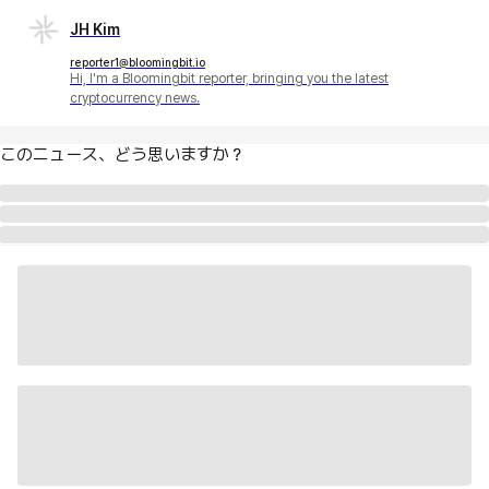
JH Kim
reporter1@bloomingbit.io
Hi, I'm a Bloomingbit reporter, bringing you the latest
cryptocurrency news.
このニュース、どう思いますか？