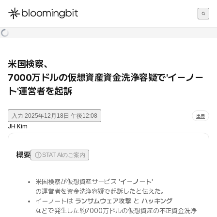
한국어
English
日本語
米国検察、
7000万ドルの仮想資産資金洗浄容疑で'イーノー
ト'運営者を起訴
入力
2025年12月18日 午後12:08
出典
JH Kim
概要
STAT AIのご案内
米国検察が仮想資産サービス '
イーノート
'
の運営者を資金洗浄容疑で起訴したと伝えた。
イーノートは
ランサムウェア攻撃
と
ハッキング
などで発生した約7000万ドルの仮想資産の不正資金洗浄