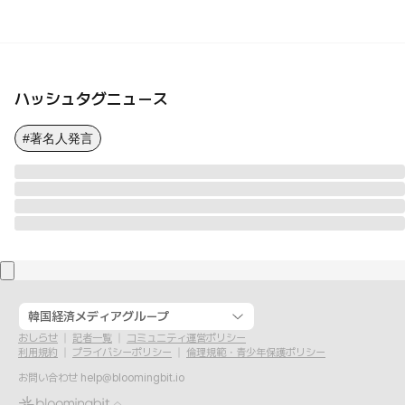
ハッシュタグニュース
#著名人発言
韓国経済メディアグループ
おしらせ
記者一覧
コミュニティ運営ポリシー
利用規約
プライバシーポリシー
倫理規範・青少年保護ポリシー
お問い合わせ
help@bloomingbit.io