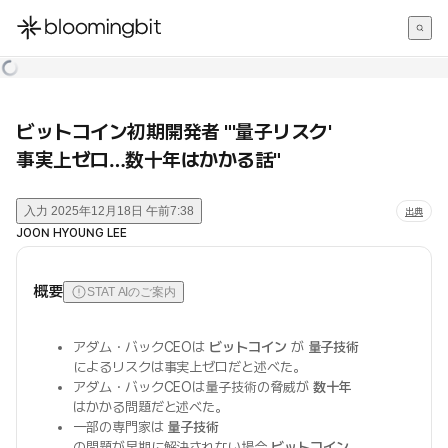
한국어
English
日本語
ビットコイン初期開発者 "'量子リスク'
事実上ゼロ…数十年はかかる話"
入力
2025年12月18日 午前7:38
出典
JOON HYOUNG LEE
概要
STAT AIのご案内
アダム・バックCEOは
ビットコイン
が
量子技術
によるリスクは事実上ゼロだと述べた。
アダム・バックCEOは量子技術の脅威が
数十年
はかかる問題だと述べた。
一部の専門家は
量子技術
の問題が早期に解決されない場合
ビットコイン