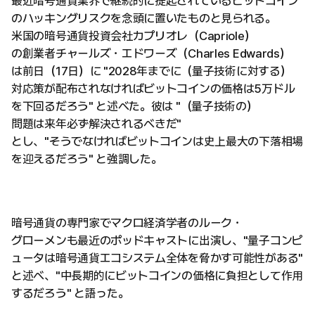
最近暗号通貨業界で継続的に提起されているビットコイン
のハッキングリスクを念頭に置いたものと見られる。
米国の暗号通貨投資会社カプリオレ（Capriole）
の創業者チャールズ・エドワーズ（Charles Edwards）
は前日（17日）に "2028年までに（量子技術に対する）
対応策が配布されなければビットコインの価格は5万ドル
を下回るだろう" と述べた。彼は "（量子技術の）
問題は来年必ず解決されるべきだ"
とし、"そうでなければビットコインは史上最大の下落相場
を迎えるだろう" と強調した。
暗号通貨の専門家でマクロ経済学者のルーク・
グローメンも最近のポッドキャストに出演し、"量子コンピ
ュータは暗号通貨エコシステム全体を脅かす可能性がある"
と述べ、"中長期的にビットコインの価格に負担として作用
するだろう" と語った。