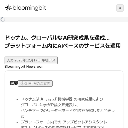
한국어
English
日本語
ドゥナム、グローバルなAI研究成果を達成…
プラットフォーム内にAIベースのサービスを適用
入力
2025年12月17日 午後8:54
Bloomingbit Newsroom
概要
STAT AIのご案内
ドゥナムは
AI
および
機械学習
の研究成果により、
グローバルな学会で論文を発表し、
ベンチマークのリーダーボードで1位を記録したと発表し
た。
プラットフォーム内での
アップビットアシスタント
導入と
AIベースの投資情報サービス
の高度化など、