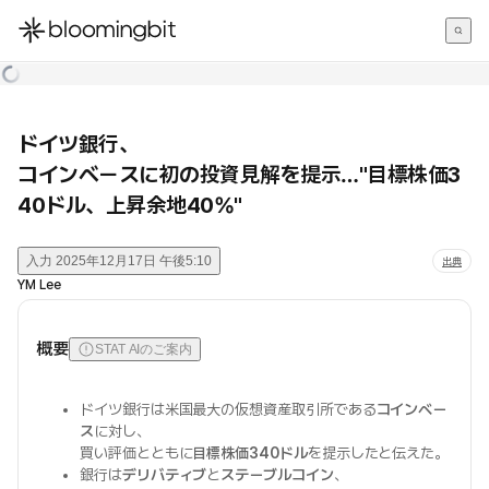
한국어
English
日本語
ドイツ銀行、
コインベースに初の投資見解を提示…"目標株価3
40ドル、上昇余地40%"
入力
2025年12月17日 午後5:10
出典
YM Lee
概要
STAT AIのご案内
ドイツ銀行は米国最大の仮想資産取引所である
コインベー
ス
に対し、
買い評価とともに
目標株価340ドル
を提示したと伝えた。
銀行は
デリバティブ
と
ステーブルコイン
、