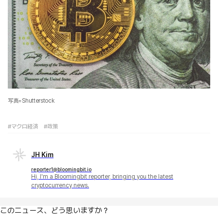
写真=Shutterstock
#マクロ経済
#政策
JH Kim
reporter1@bloomingbit.io
Hi, I'm a Bloomingbit reporter, bringing you the latest
cryptocurrency news.
このニュース、どう思いますか？