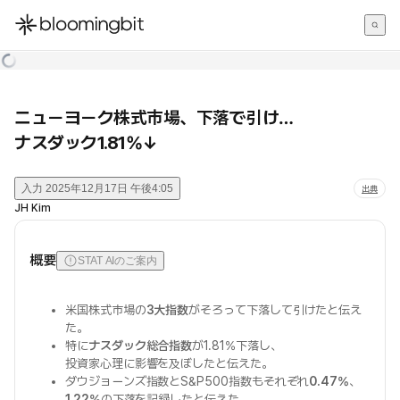
한국어
English
日本語
ニューヨーク株式市場、下落で引け…
ナスダック1.81%↓
入力
2025年12月17日 午後4:05
出典
JH Kim
概要
STAT AIのご案内
米国株式市場の
3大指数
がそろって下落して引けたと伝え
た。
特に
ナスダック総合指数
が1.81%下落し、
投資家心理に影響を及ぼしたと伝えた。
ダウジョーンズ指数とS&P500指数もそれぞれ
0.47%
、
1.22%
の下落を記録したと伝えた。