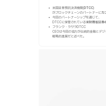
米国証券預託決済機関(
DTCC
)
がブロックチェーンのパートナーに
カ
今回のパートナーシップを通じて、
DTCCに保管されている
米財務省証券
フランク・ラサラDTCC
CEOは今回の協力が伝統的金融とデ
戦略的進展だと述べた。