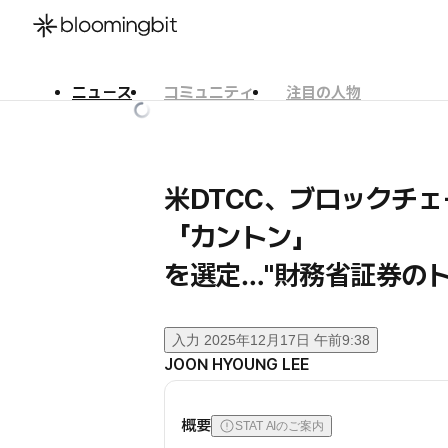
ニュース
コミュニティ
注目の人物
한국어
English
日本語
米DTCC、ブロックチ
「カントン」
を選定…"財務省証券の
入力
2025年12月17日 午前9:38
JOON HYOUNG LEE
概要
STAT AIのご案内