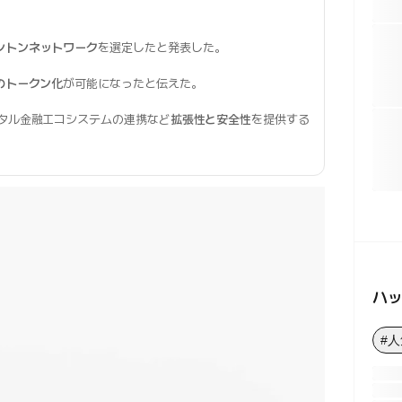
ントンネットワーク
を選定したと発表した。
のトークン化
が可能になったと伝えた。
ジタル金融エコシステムの連携など
拡張性と安全性
を提供する
ハ
#