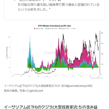
を可能な限り最も低い価格帯で買う機会と認識されている
という分析を示した。"
イーサリアム(ETH)のクジラ(大型投資家)たちの '含み益(unrealized profit)'
割合の推移。写真=CryptoQuant
イーサリアム(ETH)のクジラ(大型投資家)たちの含み益