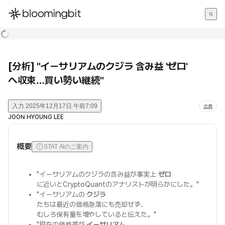
한국어
English
日本語
[分析] "イーサリアムのクジラ 含み益 'ゼロ'
へ収束…買い勢い継続"
入力
2025年12月17日 午前7:09
出典
JOON HYOUNG LEE
概要
STAT AIのご案内
"イーサリアムのクジラの含み益が事実上
ゼロ
に近いとCryptoQuantのアナリストが明らかにした。"
"イーサリアムの
クジラ
たちは最近の価格急落にも売却せず、
むしろ保有量を増やしていると伝えた。"
"現在の価格帯が
イーサリアム