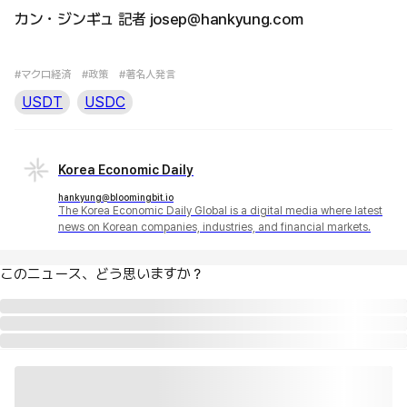
カン・ジンギュ 記者 josep@hankyung.com
#マクロ経済
#政策
#著名人発言
USDT
USDC
Korea Economic Daily
hankyung@bloomingbit.io
The Korea Economic Daily Global is a digital media where latest
news on Korean companies, industries, and financial markets.
このニュース、どう思いますか？