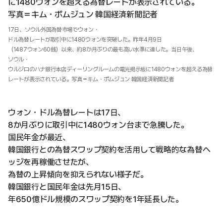
17日、ソウル外国為替市場でウォン・
ドル為替レートが取引中に1480ウォンを突破した。昨年4月9日
（1487ウォン60銭）以来、約8か月ぶりの最も高い水準に達した。当日午後、
ソウル・
ウルジロのハナ銀行本店ディーリングルームの電光掲示板に1480ウォンを超える為替
レートが表示されている。写真＝キム・ボムジュン 韓国経済新聞記者
ウォン・ドル為替レートは17日、
8か月ぶりに取引中に1480ウォン台まで急騰した。
国民年金が最近、
韓国銀行との為替スワップ契約を活用して戦略的な為替ヘ
ッジを再稼働させたが、
為替の上昇傾向を抑えられない様子だ。
韓国銀行と国民年金は先月15日、
年650億ドル規模のスワップ契約を1年延長した。