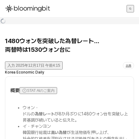
한국어
English
日本語
1480ウォンを突破した為替レート…
両替時は1530ウォン台に
入力
2025年12月17日 午前4:15
出典
Korea Economic Daily
概要
STAT AIのご案内
ウォン・
ドルの
為替レート
が8か月ぶりに1480ウォン台を突破し上
昇基調が続いていると伝えた。
イ・チャンヨン
韓国銀行総裁は
高い為替
が生活物価を押し上げ、
社会的な格差を深刻化させる可能性があるとの懸念を示し