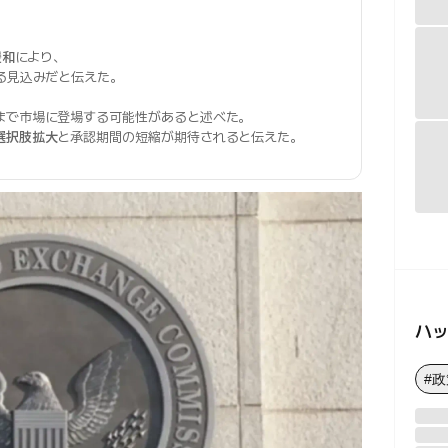
緩和
により、
る見込みだと伝えた。
、
まで市場に登場する可能性があると述べた。
選択肢拡大
と承認期間の短縮が期待されると伝えた。
ハ
#政