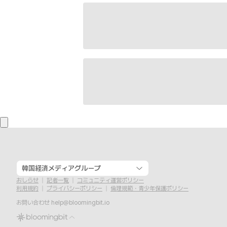
韓国経済メディアグループ
おしらせ
記者一覧
コミュニティ運営ポリシー
利用規約
プライバシーポリシー
倫理規範・青少年保護ポリシー
お問い合わせ
help@bloomingbit.io