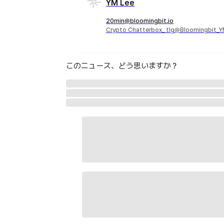
YM Lee
20min@bloomingbit.io
Crypto Chatterbox_ tlg@Bloomingbit_
このニュース、どう思いますか？