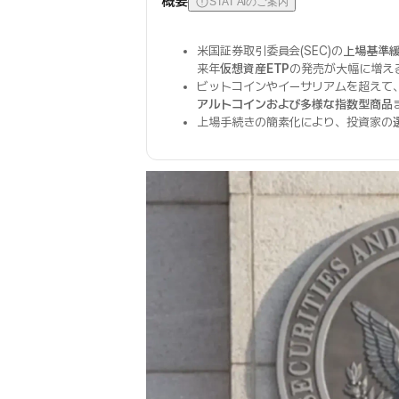
概要
STAT AIのご案内
米国証券取引委員会(SEC)の
上場基準
来年
仮想資産ETP
の発売が大幅に増え
ビットコインやイーサリアムを超えて
アルトコインおよび多様な指数型商品
上場手続きの簡素化により、投資家の