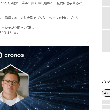
iインフラ
構築に重点を置く事業戦略への転換に着手すると
的に誘導する
コアな金融アプリケーション
を1者アプリケー
ナーシップ
を順次公開し、
画だと述べた。
ハ
#