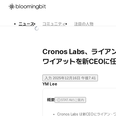
ニュース
コミュニティ
注目の人物
한국어
English
日本語
Cronos Labs、ライア
ワイアットを新CEOに
入力
2025年12月16日 午後7:41
YM Lee
概要
STAT AIのご案内
Cronos Labs は新CEOにライア