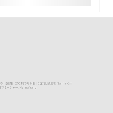
65
|
登録日: 2021年6月14日
|
発行者/編集者: Sanha Kim
マネージャー: Hanna Yang