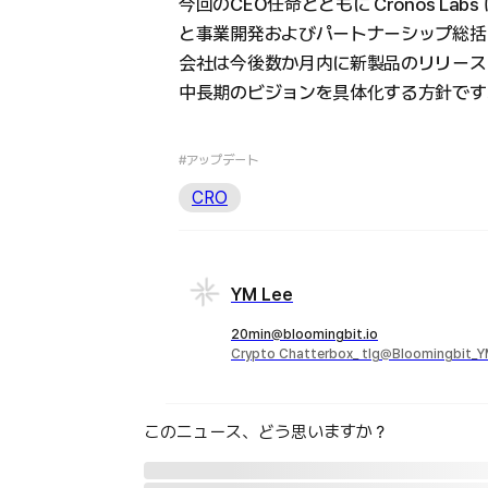
今回のCEO任命とともに Cronos La
と事業開発およびパートナーシップ総括
会社は今後数か月内に新製品のリリース
中長期のビジョンを具体化する方針です
#アップデート
CRO
YM Lee
20min@bloomingbit.io
Crypto Chatterbox_ tlg@Bloomingbit_
このニュース、どう思いますか？