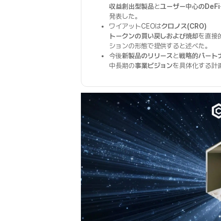
収益創出型製品
と
ユーザー中心のDeF
発表した。
ワイアットCEOは
クロノス(CRO)
トークンの買い戻しおよび焼却
を直接
ションの形態で提供すると述べた。
今後
新製品のリリース
と
戦略的パート
中長期の
事業ビジョン
を具体化する計