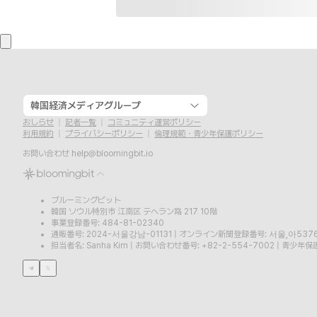
韓国経済メディアグループ
おしらせ
記者一覧
コミュニティ運営ポリシー
利用規約
プライバシーポリシー
倫理規範・青少年保護ポリシー
お問い合わせ
help@bloomingbit.io
ブルーミングビット
韓国 ソウル特別市 江南区 テヘラン路 217 10階
事業登録番号: 484-81-02340
通販番号: 2024-서울강남-01131
|
オンライン新聞登録番号: 서울,아537
担当者名: Sanha Kim
|
お問い合わせ番号: +82-2-554-7002
|
青少年保護