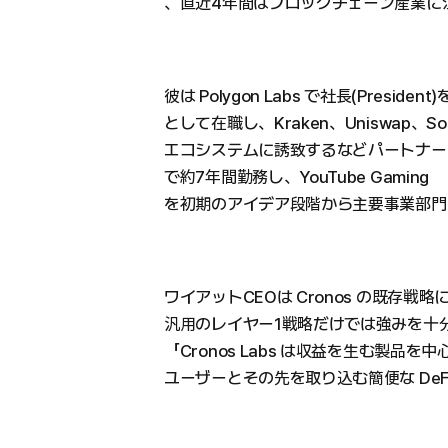
、直近4年間はブロックチェーン産業に
彼は Polygon Labs で社長(Presid
として在職し、Kraken、Uniswap、Sony
エコシステムに誘致するなどパートナーシ
で約7年間勤務し、YouTube Gaming
を初期のアイデア段階から主要事業部門
ワイアットCEOは Cronos の既存
汎用のレイヤー1戦略だけでは強みを十
「Cronos Labs は収益を生む製品を中心
ユーザーとその先を取り込む簡便な De