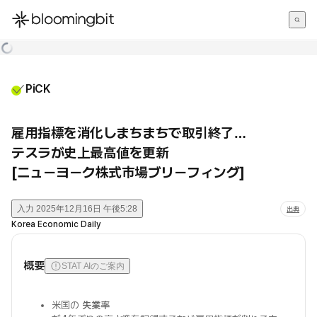
한국어
English
日本語
PiCK
雇用指標を消化しまちまちで取引終了…
テスラが史上最高値を更新
[ニューヨーク株式市場ブリーフィング]
入力
2025年12月16日 午後5:28
出典
Korea Economic Daily
概要
STAT AIのご案内
米国の
失業率