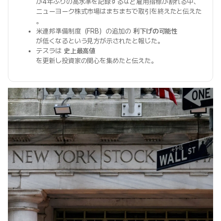
が4年ぶりの高水準を記録するなど雇用指標が割れる中、
ニューヨーク株式市場はまちまちで取引を終えたと伝えた
。
米連邦準備制度（FRB）の追加の
利下げの可能性
が低くなるという見方が示されたと報じた。
テスラは
史上最高値
を更新し投資家の関心を集めたと伝えた。