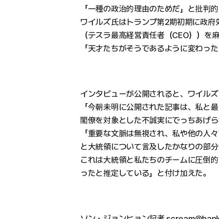
「一種の政治的理由のためだ」と批判的
ワイルズ氏はトランプ第2期初期に政府
（テスラ最高経営責任者（CEO））を
「天才たちがそうであるように変わった
インタビューが公開されると、ワイルズ氏
「今朝未明に公開された記事は、私と最
閣僚を対象とした不誠実にでっちあげら
「重要な文脈は無視され、私や他の人々
と大統領について言及したかなりの部分
これは大統領と私たちのチームに圧倒的
ったと推定している」と付け加えた。
ソン・ジョンヒョン記者 scream@hanky