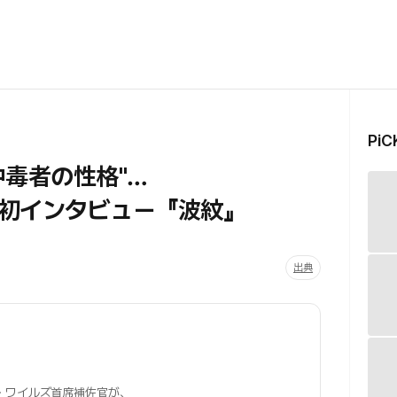
Pi
中毒者の性格"…
初インタビュー『波紋』
出典
・ワイルズ首席補佐官が、