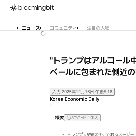
ニュース
コミュニティ
注目の人物
한국어
English
日本語
"トランプはアルコール
ベールに包まれた側近の
入力
2025年12月16日 午後5:18
Korea Economic Daily
概要
STAT AIのご案内
トランプ大統領の側近であるスージー