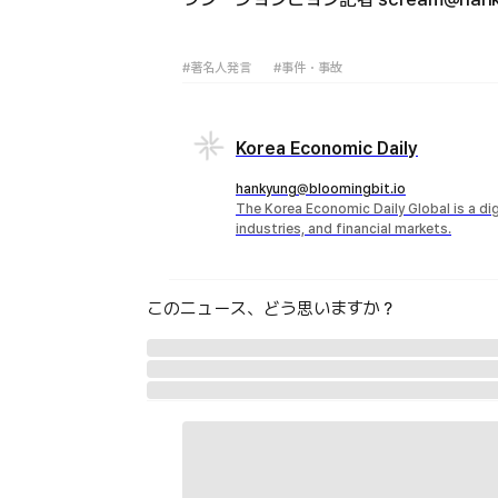
#著名人発言
#事件・事故
Korea Economic Daily
hankyung@bloomingbit.io
The Korea Economic Daily Global is a d
industries, and financial markets.
このニュース、どう思いますか？