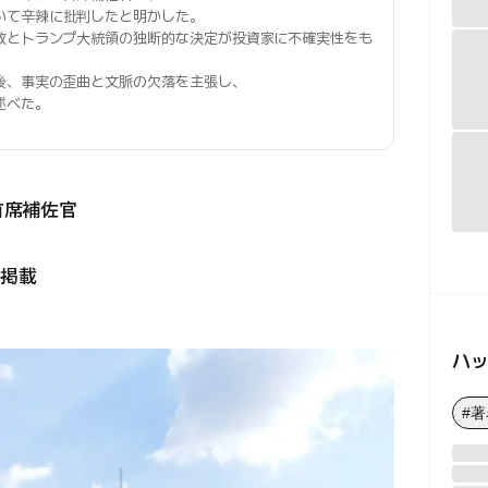
いて辛辣に批判したと明かした。
致とトランプ大統領の独断的な決定が投資家に不確実性をも
後、事実の歪曲と文脈の欠落を主張し、
述べた。
首席補佐官
掲載
ハ
#