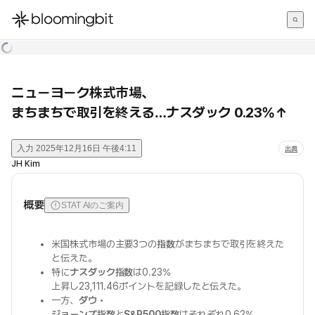
한국어
English
日本語
ニューヨーク株式市場、
まちまちで取引を終える…ナスダック 0.23%↑
入力
2025年12月16日 午後4:11
出典
JH Kim
概要
STAT AIのご案内
米国株式市場の主要3つの
指数
がまちまちで取引を終えた
と伝えた。
特に
ナスダック指数
は0.23%
上昇し23,111.46ポイントを記録したと伝えた。
一方、
ダウ・
ジョーンズ指数
と
S&P500指数
はそれぞれ0.62%、