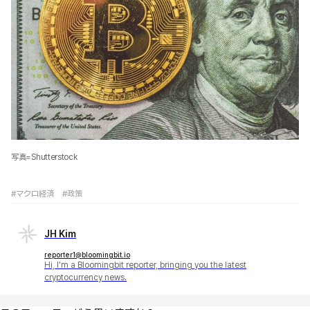
写真=Shutterstock
#マクロ経済
#政策
JH Kim
reporter1@bloomingbit.io
Hi, I'm a Bloomingbit reporter, bringing you the latest
cryptocurrency news.