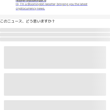
reporter1@bloomingbit.io
Hi, I'm a Bloomingbit reporter, bringing you the latest
cryptocurrency news.
このニュース、どう思いますか？