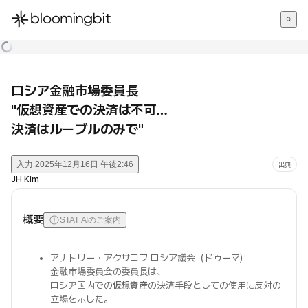
한국어
English
日本語
ロシア金融市場委員長
"仮想資産での決済は不可…
決済はルーブルのみで"
入力
2025年12月16日 午後2:46
出典
JH Kim
概要
STAT AIのご案内
アナトリー・アクサコフ ロシア議会（ドゥーマ）
金融市場委員会の委員長は、
ロシア国内での
仮想資産
の決済手段としての使用に反対の
立場を示した。