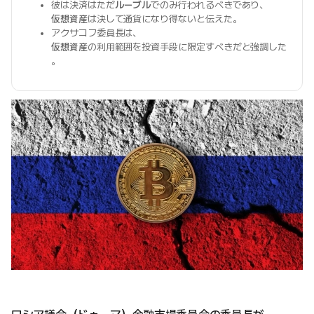
彼は決済はただ
ルーブル
でのみ行われるべきであり、
仮想資産
は決して通貨になり得ないと伝えた。
アクサコフ委員長は、
仮想資産
の利用範囲を投資手段に限定すべきだと強調した
。