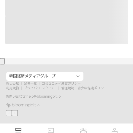
韓国経済メディアグループ
おしらせ
記者一覧
コミュニティ運営ポリシー
利用規約
プライバシーポリシー
倫理規範・青少年保護ポリシー
お問い合わせ
help@bloomingbit.io