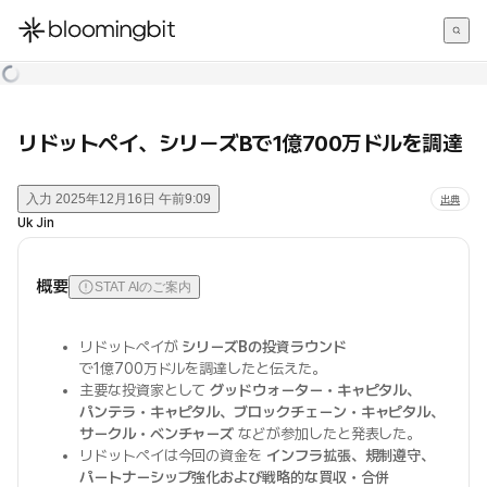
한국어
English
日本語
リドットペイ、シリーズBで1億700万ドルを調達
入力
2025年12月16日 午前9:09
出典
Uk Jin
概要
STAT AIのご案内
リドットペイが
シリーズBの投資ラウンド
で1億700万ドルを調達したと伝えた。
主要な投資家として
グッドウォーター・キャピタル、
パンテラ・キャピタル、ブロックチェーン・キャピタル、
サークル・ベンチャーズ
などが参加したと発表した。
リドットペイは今回の資金を
インフラ拡張、規制遵守、
パートナーシップ強化および戦略的な買収・合併