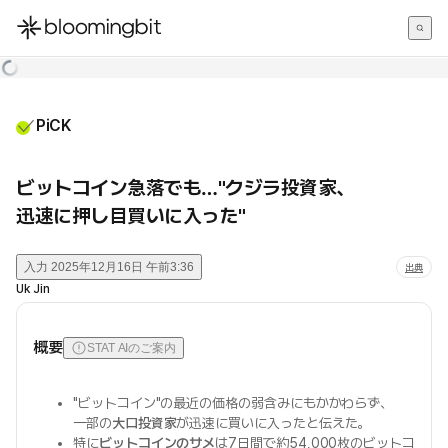
한국어
English
日本語
PiCK
ビットコイン急落でも…"クジラ投資家、
迅速に押し目買いに入った"
入力
2025年12月16日 午前3:36
出典
Uk Jin
概要
STAT AIのご案内
"ビットコイン"の最近の価格の弱含みにもかかわらず、
一部の
大口投資家
が迅速に買いに入ったと伝えた。
特に
ビットコインのサメ
は7日間で約54,000枚のビットコ