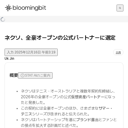
한국어
English
日本語
ネクソ、全豪オープンの公式パートナーに選定
入力
2025年12月16日 午前3:19
出典
Uk Jin
概要
STAT AIのご案内
ネクソはテニス・オーストラリアと複数年契約を締結し、
2026年の全豪オープンの公式
仮想資産パートナー
になっ
たと発表した。
この契約には全豪オープンのほか、さまざまな
サマー・
テニス
シリーズが含まれると伝えられた。
ネクソはパートナーシップを基に
ブランド露出
とファンと
の接点を拡大する計画だと述べた。