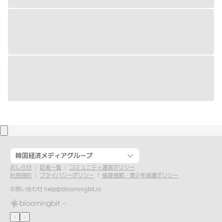
韓国経済メディアグループ
おしらせ
記者一覧
コミュニティ運営ポリシー
利用規約
プライバシーポリシー
倫理規範・青少年保護ポリシー
お問い合わせ
help@bloomingbit.io