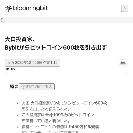
한국어
English
日本語
大口投資家、
Bybitからビットコイン600枚を引き出す
入力
2025年12月16日 午前1:19
出典
Uk Jin
概要
STAT AIのご案内
ある
大口投資家
がBybitから
ビットコイン600枚
を引き出したと伝えられた。
この投資家は合計
1099枚のビットコイン
を保有していると明かした。
保有ビットコインの価値は
9450万ドル規模
だとオンチェーンレンズが伝えた。