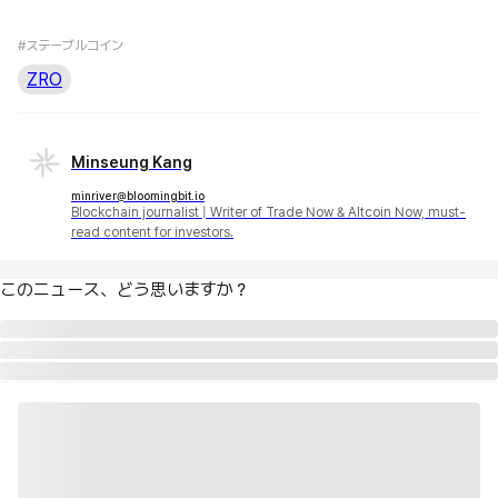
#ステーブルコイン
ZRO
Minseung Kang
minriver@bloomingbit.io
Blockchain journalist | Writer of Trade Now & Altcoin Now, must-
read content for investors.
このニュース、どう思いますか？