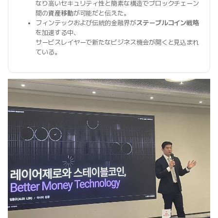
なり高いセキュリティ性と簡素な構造でブロックチェーン
間の
資産移動
が可能だと伝えた。
フィンテックおよび伝統的金融界が
ステーブルコイン戦略
を加速する中、
サービスレイヤーで新たなビジネス機会が開くと見込まれ
ている。