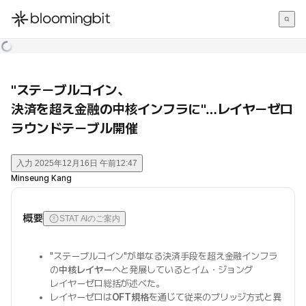
한국어
English
日本語
"ステーブルコイン、
決済を超え金融の中核インフラに"…レイヤーゼロ
ラウンドテーブル開催
入力
2025年12月16日 午前12:47
Minseung Kang
概要
STAT AIのご案内
"ステーブルコイン"が単なる決済手段を超え金融インフラ
の
中核レイヤー
へと発展しているとイム・ジョング
レイヤーゼロ総括が述べた。
レイヤーゼロは
OFT規格
を通じて従来のブリッジ方式と異