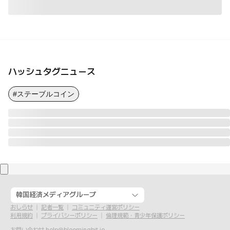
ハッシュタグニュース
#ステーブルコイン
韓国経済メディアグループ
おしらせ
記者一覧
コミュニティ運営ポリシー
利用規約
プライバシーポリシー
倫理規範・青少年保護ポリシー
お問い合わせ
help@bloomingbit.io